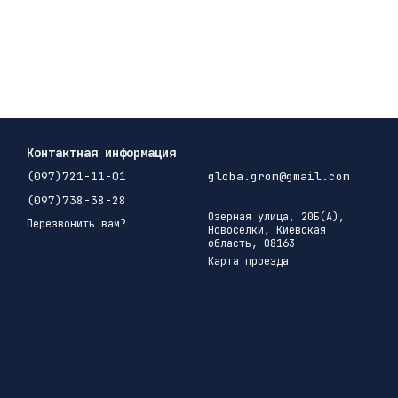
Контактная информация
(097)721-11-01
globa.grom@gmail.com
(097)738-38-28
Озерная улица, 20Б(А),
Перезвонить вам?
Новоселки, Киевская
область, 08163
Карта проезда