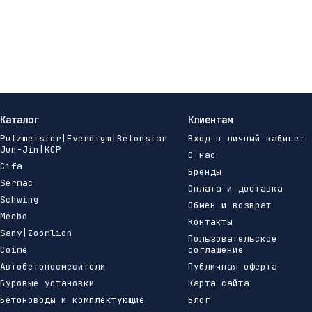
Каталог
Клиентам
Putzmeister|Everdigm|Betonstar
Вход в личный кабинет
Jun-Jin|KCP
О нас
Cifa
Бренды
Sermac
Оплата и доставка
Schwing
Обмен и возврат
Mecbo
Контакты
Sany|Zoomlion
Пользовательское
Coime
соглашение
Автобетоносмесители
Публичная оферта
Буровые установки
Карта сайта
Бетоноводы и комплектующие
Блог