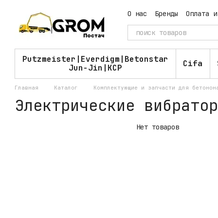
Перейти к основному контенту
О нас
Бренды
Оплата и
Пользовательское согл
Putzmeister|Everdigm|Betonstar
Cifa
Jun-Jin|KCP
Главная
Каталог
Комплектующие и запчасти для бетонон
Электрические вибратор
Нет товаров