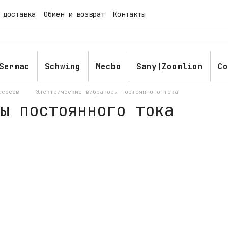
 доставка
Обмен и возврат
Контакты
ашение
Публичная оферта
Блог
Sermac
Schwing
Mecbo
Sany|Zoomlion
Co
асосов
Электрические вибраторы постоянного тока
ы постоянного тока