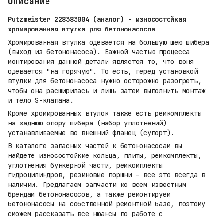
Описание
Putzmeister 228383004 (аналог) - износостойкая
хромированная втулка для бетононасосов
Хромированная втулка одевается на большую шею шибера
(выход из бетононасоса). Важной частью процесса
монтирования данной детали является то, что воня
одевается "на горячую". То есть, перед установкой
втулки для бетононасоса нужно осторожно разогреть,
чтобы она расширилась и лишь затем выполнить монтаж
и тело S-клапана.
Кроме хромированных втулок также есть ремкомплекты
на заднюю опору шибера (набор уплотнений)
устанавливаемые во внешний фланец (супорт).
В каталоге запасных частей к бетононасосам вы
найдете износостойкие кольца, плиты, ремкомплекты,
уплотнения бункерной части, ремкомплекты
гидроцилиндров, резиновые поршни – все это всегда в
наличии. Предлагаем запчасти ко всем известным
брендам бетононасосов, а также ремонтируем
бетононасосы на собственной ремонтной базе, поэтому
сможем рассказать все нюансы по работе с