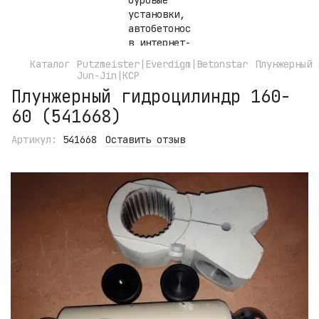
Каталог
Putzmeister|Everdigm|Betonstar
Плунжерный 
Jun-Jin|KCP
Плунжерный гидроцилиндр 160-
60 (541668)
Артикул:
541668
Оставить отзыв