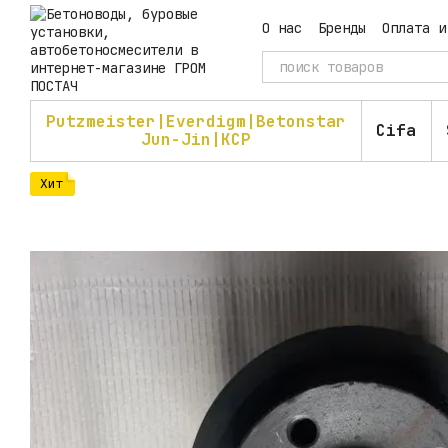
Перейти к основному контенту
О нас
Бренды
Оплата и
Пользовательское согл
Putzmeister|Everdigm|Betonstar
Cifa
Jun-Jin|KCP
Хит