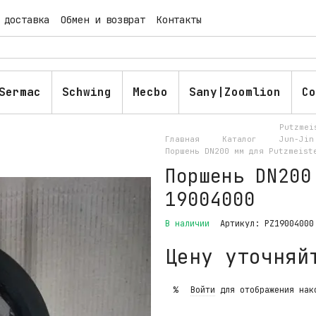
 доставка
Обмен и возврат
Контакты
ашение
Публичная оферта
Блог
Sermac
Schwing
Mecbo
Sany|Zoomlion
Co
Putzmei
Главная
Каталог
Jun-Jin
Поршень DN200 мм для Putzmeist
Поршень DN200
19004000
В наличии
Артикул: PZ19004000
Цену уточняй
Войти
для отображения нак
%