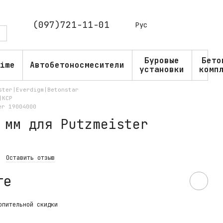
(097)721-11-01
Рус
Буровые
Бето
ime
Автобетоносмесители
установки
комп
ster|Everdigm|Betonstar
|KCP
er 19004000
 мм для Putzmeister
Оставить отзыв
те
опительной скидки