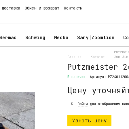
 доставка
Обмен и возврат
Контакты
ашение
Публичная оферта
Блог
Sermac
Schwing
Mecbo
Sany|Zoomlion
Co
Putzmei
Главная
Каталог
Jun-Jin
Putzmeister 2
В наличии
Артикул: PZ24011200
Цену уточняй
Войти
для отображения нак
%
Узнать цену