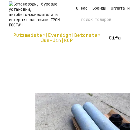
Перейти к основному контенту
О нас
Бренды
Оплата и
Пользовательское согл
Putzmeister|Everdigm|Betonstar
Cifa
Jun-Jin|KCP