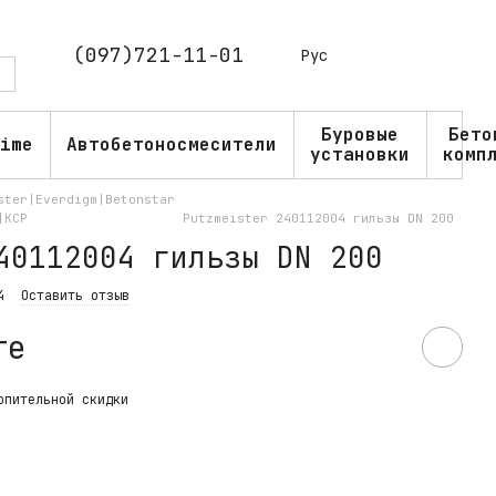
(097)721-11-01
Рус
Буровые
Бето
ime
Автобетоносмесители
установки
комп
ster|Everdigm|Betonstar
|KCP
Putzmeister 240112004 гильзы DN 200
40112004 гильзы DN 200
4
Оставить отзыв
те
опительной скидки