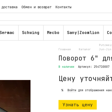
 доставка
Обмен и возврат
Контакты
ашение
Публичная оферта
Блог
Sermac
Schwing
Mecbo
Sany|Zoomlion
Co
Putzmei
Главная
Каталог
Jun-Jin
Поворот 6" дл
В наличии
Артикул: 254710007
Цену уточняй
Войти
для отображения нак
%
Узнать цену