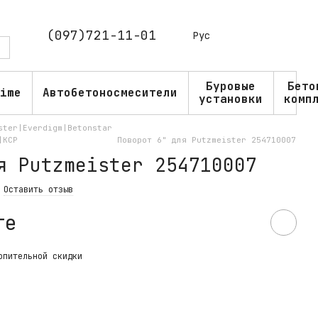
(097)721-11-01
Рус
Буровые
Бето
ime
Автобетоносмесители
установки
комп
ster|Everdigm|Betonstar
|KCP
Поворот 6" для Putzmeister 254710007
я Putzmeister 254710007
Оставить отзыв
те
опительной скидки