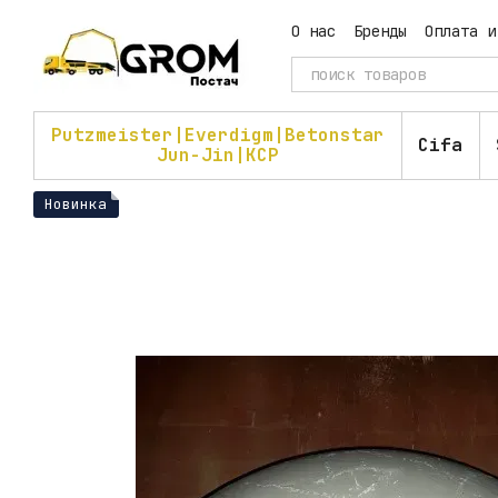
Перейти к основному контенту
О нас
Бренды
Оплата и
Пользовательское согл
Putzmeister|Everdigm|Betonstar
Cifa
Jun-Jin|KCP
Новинка