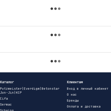
Каталог
Клиентам
Putzmeister|Everdigm|Betonstar
Вход в личный кабинет
Jun-Jin|KCP
О нас
Cifa
Бренды
Sermac
Оплата и доставка
Schwing