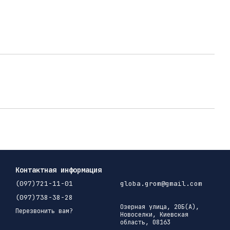
Контактная информация
(097)721-11-01
globa.grom@gmail.com
(097)738-38-28
Озерная улица, 20Б(А),
Перезвонить вам?
Новоселки, Киевская
область, 08163