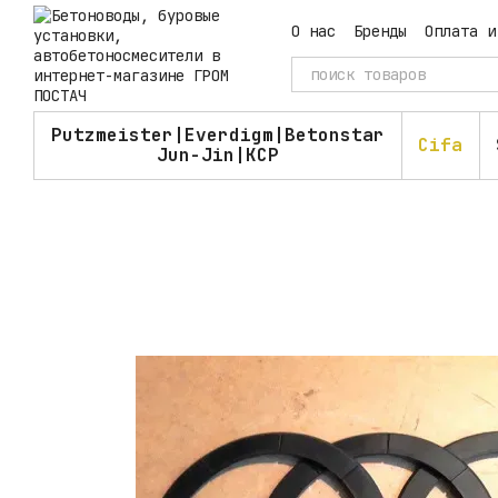
Перейти к основному контенту
О нас
Бренды
Оплата и
Пользовательское согл
Putzmeister|Everdigm|Betonstar
Cifa
Jun-Jin|KCP