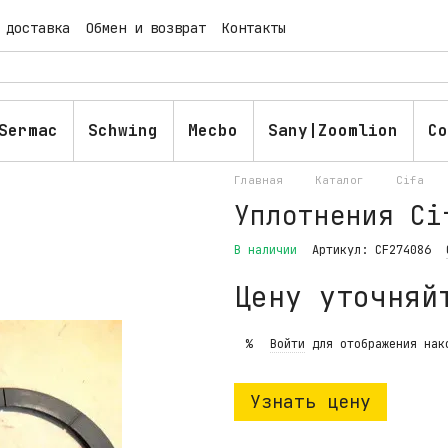
 доставка
Обмен и возврат
Контакты
ашение
Публичная оферта
Блог
Sermac
Schwing
Mecbo
Sany|Zoomlion
Co
Главная
Каталог
Cifa
Уплотнения Ci
В наличии
Артикул: CF274086
Цену уточняй
Войти
для отображения нак
%
Узнать цену