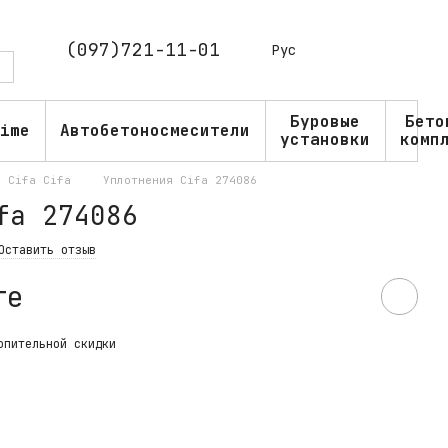
(097)721-11-01
Рус
Буровые
Бето
ime
Автобетоносмесители
установки
комп
Cifa Cifa
Уплотнения Cifa 274086
fa 274086
Оставить отзыв
те
опительной скидки