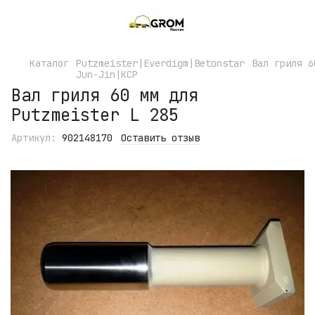
Каталог
Putzmeister|Everdigm|Betonstar
Вал гриля 6
Jun-Jin|KCP
Вал гриля 60 мм для
Putzmeister L 285
Артикул:
902148170
Оставить отзыв