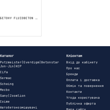
КИСЛОТА ДЛЯ ЗНЯТТЯ БЕТОНУ FLUIDBETON — 5 л.
Каталог
Клієнтам
Putzmeister|Everdigm|Betonstar
Вхід до кабінету
Jun-Jin|KCP
Про нас
Cifa
Бренди
Sermac
Оплата і доставка
Schwing
Обмін та повернення
Mecbo
Контакти
Sany|Zoomlion
Угода користувача
Coime
Публічна оферта
Автобетонозмішувачі
Мапа сайту