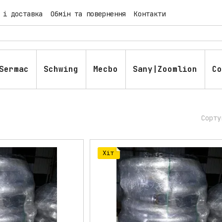
 і доставка
Обмін та повернення
Контакти
блічна оферта
Блог
Sermac
Schwing
Mecbo
Sany|Zoomlion
Co
Сорту
Хіт