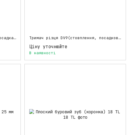
Круглий зуб (різець) BSK 17 — посадка 19,4 мм
Тримач різця DV9(стовплення, посадкове під зуби) 19,4 мм
Ціну уточнюйте
В наявності