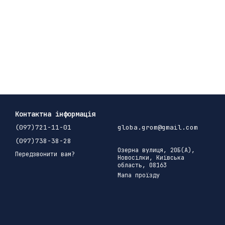
Контактна інформація
(097)721-11-01
globa.grom@gmail.com
(097)738-38-28
Озерна вулиця, 20Б(А),
Передзвонити вам?
Новосілки, Київська
область, 08163
Мапа проїзду