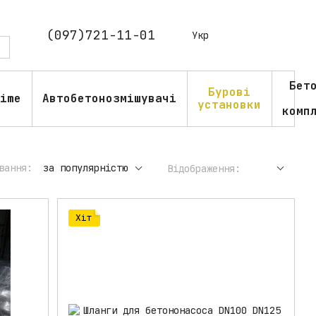
(097)721-11-01
Укр
Бет
Бурові
ime
Автобетонозмішувачі
установки
комп
вання:
за популярністю
Відображення:
Хіт