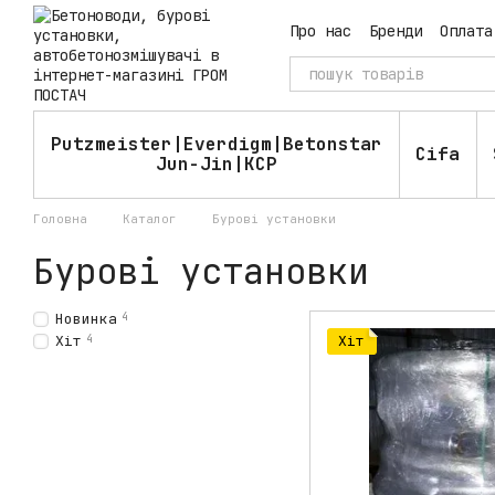
Перейти до основного контенту
Про нас
Бренди
Оплата
Угода користувача
Пу
Putzmeister|Everdigm|Betonstar
Cifa
Jun-Jin|KCP
Головна
Каталог
Бурові установки
Бурові установки
Новинка
4
Хіт
4
Хіт