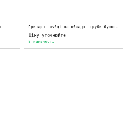
в
Приварні зубці на обсадні труби бурових установок
Ціну уточнюйте
В наявності