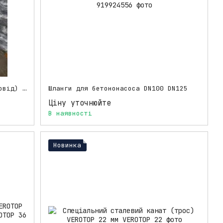
Шланг для бетону (гнучкий бетоновід) DN100 5 м
Шланги для бетононасоса DN100 DN125
Ціну уточнюйте
В наявності
Новинка