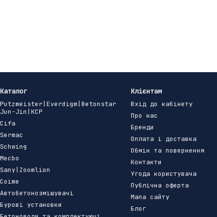
Каталог
Клієнтам
Putzmeister|Everdigm|Betonstar
Вхід до кабінету
Jun-Jin|KCP
Про нас
Cifa
Бренди
Sermac
Оплата і доставка
Schwing
Обмін та повернення
Mecbo
Контакти
Sany|Zoomlion
Угода користувача
Coime
Публічна оферта
Автобетонозмішувачі
Мапа сайту
Бурові установки
Блог
Бетоноводи та комплектуючі