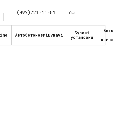
(097)721-11-01
Укр
Бет
Бурові
ime
Автобетонозмішувачі
установки
комп