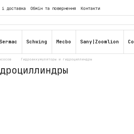
 і доставка
Обмін та повернення
Контакти
блічна оферта
Блог
Sermac
Schwing
Mecbo
Sany|Zoomlion
Co
асосов
Гидроаккумуляторы и гидроциллиндры
дроциллиндры