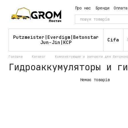
Перейти до основного контенту
Про нас
Бренди
Оплата
Угода користувача
Пу
Putzmeister|Everdigm|Betonstar
Cifa
Jun-Jin|KCP
Головна
Каталог
Комплектующие и запчасти для бетонон
Гидроаккумуляторы и ги
Немає товарів