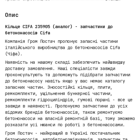
Опис
Кільце CIFA 235905 (аналог) - запчастини до
бетононасосів Cifa
Компанія Гром Постач пропонує запасні частини
італійського виробництва до бетононасосів Cifa
(Чіфа).
Наявність на нашому складі забезпечить найшвидшу
доставку замовлення. Наші спеціалісти завжди
проконсультують та допоможуть підібрати запчастини
до бетононасосу навіть якщо у вас немає каталогу
запасних частин. Зносостійкі кільця, плити,
ремкомплекти, ущільнення бункерної частини,
ремкомплекти гідроциліндрів, гумові поршні - все це
завжди в наявності. Пропонуємо запчастини до усіх
відомих брендів бетононасосів, також ремонтуємо
бетононасоси на власній ремонтній базі, тому зможемо
розказати усі нюанси по роботі з бетононасосами.
Гром Постач - найкращий в Україні постачальник
бетононасосів, автобетонозмішувачів, запчастин та