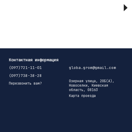
Контактная информация
(097)721-11-01
globa.grom@gmail.com
(097)738-38-28
Озерная улица, 20Б(А),
Перезвонить вам?
Новоселки, Киевская
область, 08163
Карта проезда