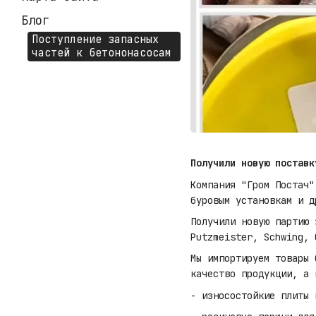
Блог
Поступление запасных
частей к бетононасосам
Получили новую поставк
Компания "Гром Постач"
буровым установкам и д
Получили новую партию 
Putzmeister, Schwing, 
Мы импортируем товары 
качество продукции, а 
- износостойкие плиты 