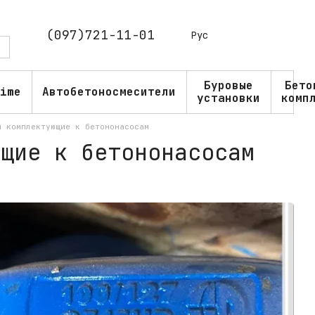
(097)721-11-01
Рус
Буровые
Бето
ime
Автобетоносмесители
установки
комп
и комплектующие к бетононасосам
ющие к бетононасосам