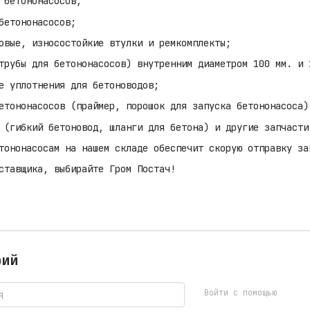
 бетононасосов;
бетононасосов;
овые, износостойкие втулки и ремкомплекты;
трубы для бетононасосов) внутренним диаметром 100 мм. и 
е уплотнения для бетоноводов;
етононасосов (праймер, порошок для запуска бетононасоса)
 (гибкий бетоновод, шланги для бетона) и другие запчасти
тононасосам на нашем складе обеспечит скорую отправку за
ставщика, выбирайте Гром Постач!
рий
Войти с помощью