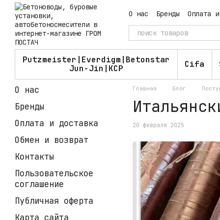
Перейти к основному контенту
О нас
Бренды
Оплата и
Пользовательское согл
Putzmeister|Everdigm|Betonstar
Cifa
Jun-Jin|KCP
О нас
Главная
Блог
Посту
Итальянск
Бренды
Оплата и доставка
20 февраля 2025
Обмен и возврат
Контакты
Пользовательское
соглашение
Публичная оферта
Карта сайта