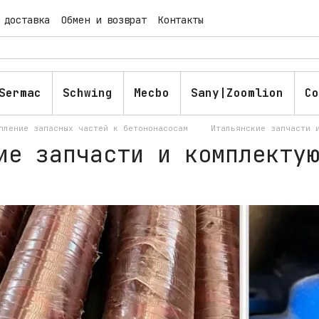
 доставка
Обмен и возврат
Контакты
ашение
Публичная оферта
Блог
Sermac
Schwing
Mecbo
Sany|Zoomlion
Co
пление запасных частей к бетононасосам
Итальянские запчасти 
ие запчасти и комплекту