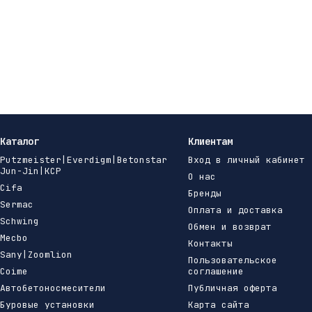
Каталог
Клиентам
Putzmeister|Everdigm|Betonstar
Вход в личный кабинет
Jun-Jin|KCP
О нас
Cifa
Бренды
Sermac
Оплата и доставка
Schwing
Обмен и возврат
Mecbo
Контакты
Sany|Zoomlion
Пользовательское
Coime
соглашение
Автобетоносмесители
Публичная оферта
Буровые установки
Карта сайта