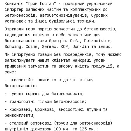
Компанія "Гром Постач" - провідний український
імпортер запасних частин та комплектуючих до
бетононасосів, автобетонозмішувачів, бурових
установок та іншої будівельної техніки.
Отримали нову партію запчастин до бетононасосів,
надходження включає в себе запчастини для
бетононасосів таки брендів: Cifa, Putzmeister,
Schwing, Coime, Sermac, KCP, Jun-Jin та інших.
Ми імпортуємо товари без посередників, тому можемо
запропонувати нашим клієнтам найкращі умови
придбання запчастин та високу якість продукції, а
саме:
- зносостійкі плити та відрізні кільця
бетононасосів;
- гумові порнші для бетононасосів;
- транспортні гільзи бетононасосів;
- хромовані, бронзові, зносостійкі втулки та
ремкомплекти;
- сталевий бетоновод (труби для бетононасосів)
внутрішнім діаметром 100 мм. та 125 мм.;