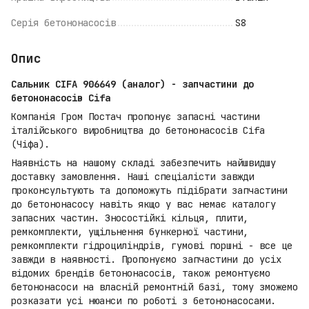
Серія бетононасосів
S8
Опис
Сальник CIFA 906649 (аналог) - запчастини до
бетононасосів Cifa
Компанія Гром Постач пропонує запасні частини
італійського виробництва до бетононасосів Cifa
(Чіфа).
Наявність на нашому складі забезпечить найшвидшу
доставку замовлення. Наші спеціалісти завжди
проконсультують та допоможуть підібрати запчастини
до бетононасосу навіть якщо у вас немає каталогу
запасних частин. Зносостійкі кільця, плити,
ремкомплекти, ущільнення бункерної частини,
ремкомплекти гідроциліндрів, гумові поршні - все це
завжди в наявності. Пропонуємо запчастини до усіх
відомих брендів бетононасосів, також ремонтуємо
бетононасоси на власній ремонтній базі, тому зможемо
розказати усі нюанси по роботі з бетононасосами.