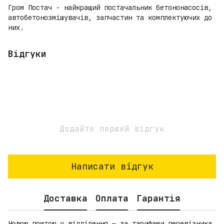
Гром Постач - найкращий постачальник бетононасосів,
автобетонозмішувачів, запчастин та комплектуючих до
них.
Відгуки
Додайте перший відгук
Написати відгук
Доставка
Оплата
Гарантія
Новою поштою у відділення — за тарифами перевізника