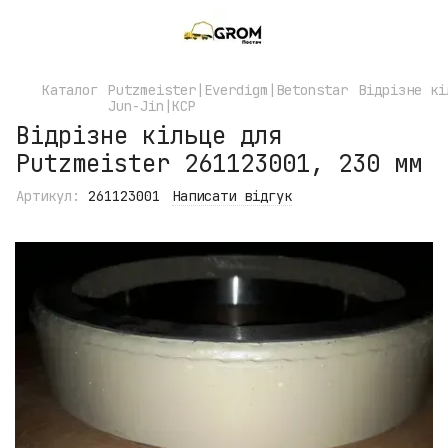
Каталог
Putzmeister|Everdigm|Betonstar
Відрізне кі
Jun-Jin|KCP
Відрізне кільце для
Putzmeister 261123001, 230 мм
Артикул:
261123001
Написати відгук