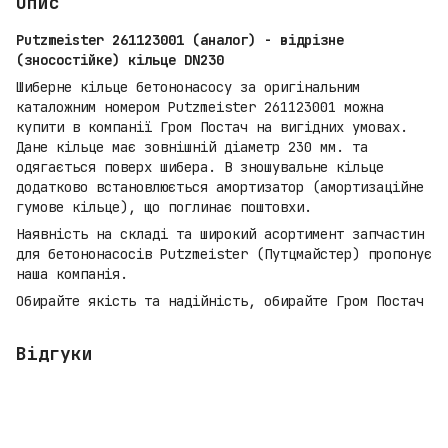
Опис
Putzmeister 261123001 (аналог) - відрізне
(зносостійке) кільце DN230
Шиберне кільце бетононасосу за оригінальним
каталожним номером Putzmeister 261123001 можна
купити в компанії Гром Постач на вигідних умовах.
Дане кільце має зовнішній діаметр 230 мм. та
одягається поверх шибера. В зношувальне кільце
додатково встановлюється амортизатор (амортизаційне
гумове кільце), що поглинає поштовхи.
Наявність на складі та широкий асортимент запчастин
для бетононасосів Putzmeister (Путцмайстер) пропонує
наша компанія.
Обирайте якість та надійність, обирайте Гром Постач
Відгуки