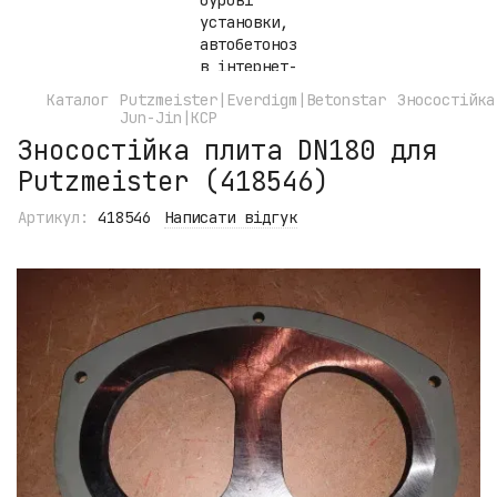
Каталог
Putzmeister|Everdigm|Betonstar
Зносостійка
Jun-Jin|KCP
Зносостійка плита DN180 для
Putzmeister (418546)
Артикул:
418546
Написати відгук