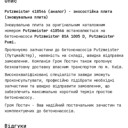
Опис
Putzmeister 418546 (аналог) - зносостійка плита
(зношувальна плита)
Зношувальна плита за оригінальним каталожним
номером
Putzmeister 418546
встановлюється на
бетононасоси
Putzmeister BSA 1005 D, Putzmeister
Pumi.
Пропонуємо запчастини до бетононасосів Putzmeister
(Путцмайстер), наявність на складі, швидка відправка
замовлення. Компанія Гром Постач також пропонує
безкоштовну доставку власним транспортом по м. Київ.
Висококваліфіковані спеціалісти завжди зможуть
проконсультувати, професійно підібрати необхідні
запчастини та швидко відправити замовлення, що
забезпечить максимально короткий термін простою
бетононасосу.
Гром Постач - Ваш надійний постачальник зачастин та
комплектуючих до бетононасосів.
Відгуки